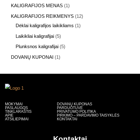
KALIGRAFIJOS MENAS
1
KALIGRAFIJOS REIKMENYS
12
Dėklai kaligrafijos laikikliams
1
Laikikliai kaligrafijai
5
Plunksnos kaligrafijai
5
DOVANŲ KUPONAI
1
MOKYMAI
DOVANŲ KUPONAS
PASLAUGOS
PARDUOTUVĖ
TINKLARAŠTIS
PRIVATUMO POLITIKA
APIE
PIRKIMO – PARDAVIMO TAISYKLĖS
ATSILIEPIMAI
KONTAKTAI
Kontaktai