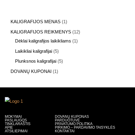
KALIGRAFIJOS MENAS
1
KALIGRAFIJOS REIKMENYS
12
Dėklai kaligrafijos laikikliams
1
Laikikliai kaligrafijai
5
Plunksnos kaligrafijai
5
DOVANŲ KUPONAI
1
MOKYMAI
DOVANŲ KUPONAS
PASLAUGOS
PARDUOTUVĖ
TINKLARAŠTIS
PRIVATUMO POLITIKA
APIE
PIRKIMO – PARDAVIMO TAISYKLĖS
ATSILIEPIMAI
KONTAKTAI