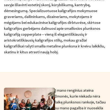
savyje išlavinti estetinį skonį, kūrybiškumą, kantrybę,
dėmesingumą. Specializuotuose kaligrafijos mokymuose
graveriams, dailininkams, dizaineriams, mokytojams ir
mėgėjams bei edukacinėse kaligrafijos dirbtuvėse, skirtose
kaligrafijos gerbėjams dalinuosi apie smailiosios plunksnos
kaligrafiją copperplate – vieną iš elegantiškiausių ir
aristokratiškiausių kaligrafijos stilių, mokau gražiai
kaligrafiškai rašyti smailia metaline plunksna ir kreivu laikikliu,
skatinu ir kitus atrasti naują hobį.
Į mano renginius ateina
žmonės, kurie niekada nėra
laikę plunksnos rankoje, tačiau
su mano pagalba ir nuoseklia