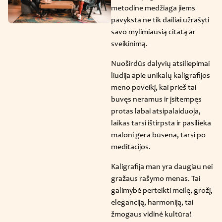
metodine medžiaga jiems
pavyksta ne tik dailiai užrašyti
savo mylimiausią citatą ar
sveikinimą.
Nuoširdūs dalyvių atsiliepimai
liudija apie unikalų kaligrafijos
meno poveikį, kai prieš tai
buvęs neramus ir įsitempęs
protas labai atsipalaiduoja,
laikas tarsi ištirpsta ir pasilieka
maloni gera būsena, tarsi po
meditacijos.
Kaligrafija man yra daugiau nei
gražaus rašymo menas. Tai
galimybė perteikti meilę, grožį,
eleganciją, harmoniją, tai
žmogaus vidinė kultūra!