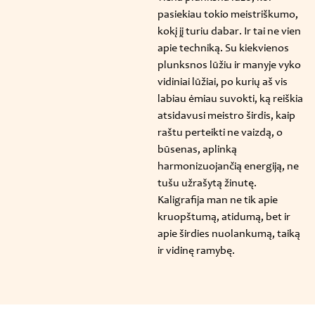
pasiekiau tokio meistriškumo,
kokį jį turiu dabar. Ir tai ne vien
apie techniką. Su kiekvienos
plunksnos lūžiu ir manyje vyko
vidiniai lūžiai, po kurių aš vis
labiau ėmiau suvokti, ką reiškia
atsidavusi meistro širdis, kaip
raštu perteikti ne vaizdą, o
būsenas, aplinką
harmonizuojančią energiją, ne
tušu užrašytą žinutę.
Kaligrafija man ne tik apie
kruopštumą, atidumą, bet ir
apie širdies nuolankumą, taiką
ir vidinę ramybę.