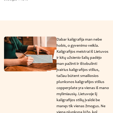
Dabar kaligrafija man nebe
hobis, o gyvenimo veikla.
Kaligrafijos meistrai iš Lietuvos
ir kitų užsienio šalių padėjo
man pažinti ir ištobulinti
įvairius kaligrafijos stilius,
tačiau būtent smailiosios
plunksnos kaligrafijos stilius
copperplate yra vienas iš mano
mylimiausių. Lietuvoje šį
kaligrafijos stilių įvaldė be
manęs tik vienas žmogus. Ne
viena plunksna lūžo, kol