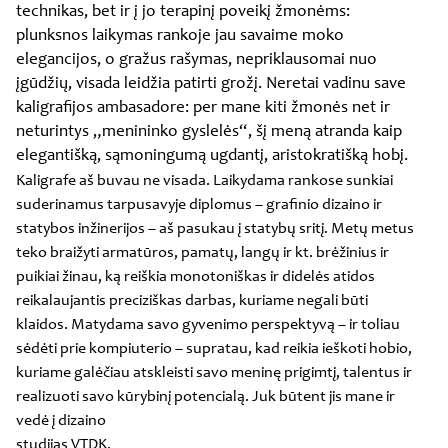
technikas, bet ir į jo terapinį poveikį žmonėms:
plunksnos laikymas rankoje jau savaime moko
elegancijos, o gražus rašymas, nepriklausomai nuo
įgūdžių, visada leidžia patirti grožį. Neretai vadinu save
kaligrafijos ambasadore: per mane kiti žmonės net ir
neturintys „menininko gyslelės“, šį meną atranda kaip
elegantišką, sąmoningumą ugdantį, aristokratišką hobį.
Kaligrafe aš buvau ne visada. Laikydama rankose sunkiai
suderinamus tarpusavyje diplomus – grafinio dizaino ir
statybos inžinerijos – aš pasukau į statybų sritį. Metų metus
teko braižyti armatūros, pamatų, langų ir kt. brėžinius ir
puikiai žinau, ką reiškia monotoniškas ir didelės atidos
reikalaujantis preciziškas darbas, kuriame negali būti
klaidos. Matydama savo gyvenimo perspektyvą – ir toliau
sėdėti prie kompiuterio – supratau, kad reikia ieškoti hobio,
kuriame galėčiau atskleisti savo meninę prigimtį, talentus ir
realizuoti savo kūrybinį potencialą. Juk būtent jis mane ir
vedė į dizaino
studijas VTDK.