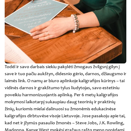
Todėl ir savo darbais siekiu pakylėti žmogaus žvilgsnį gilyn į
save ir tuo pačiu aukštyn, didesnio gėrio, darnos, džiaugsmo ir
laimės link. O namų ar biuro aplinkoje kaligrafijos kūrinys – tai
vidinės darnos ir grakštumo tylus liudytojas, savo estetiniu
poveikiu harmonizuojantis aplinką. Per 6 metų kaligrafijos
mokymosi laikotarpį sukaupiau daug teorinių ir praktinių
žinių, kuriomis mielai dalinuosi su žmonėmis edukacinėse
kaligrafijos dirbtuvėse visoje Lietuvoje. Jose pasakoju apie tai,
kad net ir įžymūs pasaulio žmonės – Steve Jobs, J.K. Rowling,
Madonna, Kanye West mokėsi gražaus rašto meno norėdami