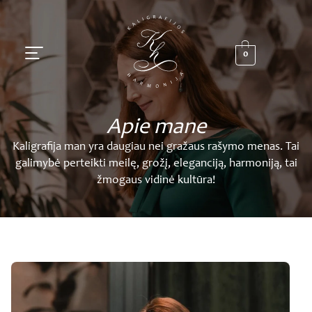
Pereiti
prie
turinio
0
Apie mane
Kaligrafija man yra daugiau nei gražaus rašymo menas. Tai
galimybė perteikti meilę, grožį, eleganciją, harmoniją, tai
žmogaus vidinė kultūra!