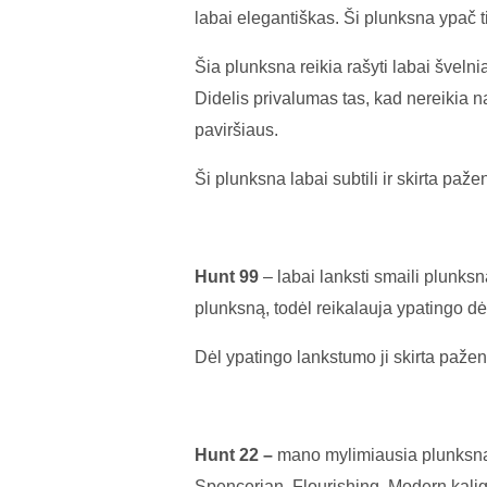
labai elegantiškas. Ši plunksna ypač
Šia plunksna reikia rašyti labai švelnia
Didelis privalumas tas, kad nereikia na
paviršiaus.
Ši plunksna labai subtili ir skirta p
Hunt 99
– labai lanksti smaili plunksn
plunksną, todėl reikalauja ypatingo d
Dėl ypatingo lankstumo ji skirta paž
Hunt 22 –
mano mylimiausia plunksna. 
Spencerian, Flourishing, Modern kaligra