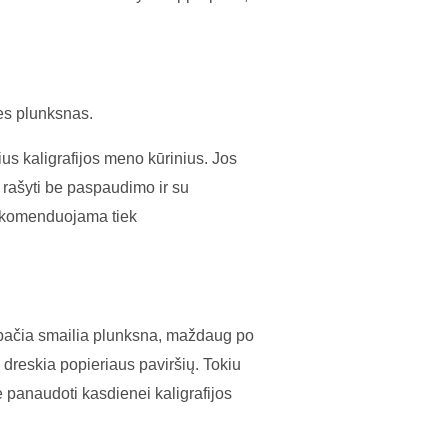
nes plunksnas.
us kaligrafijos meno kūrinius. Jos
a rašyti be paspaudimo ir su
 Rekomenduojama tiek
a pačia smailia plunksna, maždaug po
dreskia popieriaus paviršių. Tokiu
e panaudoti kasdienei kaligrafijos