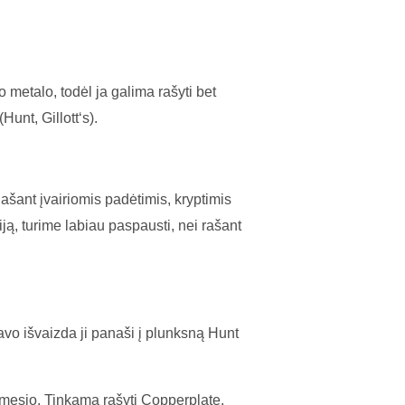
 metalo, todėl ja galima rašyti bet
unt, Gillott‘s).
Rašant įvairiomis padėtimis, kryptimis
iją, turime labiau paspausti, nei rašant
 Savo išvaizda ji panaši į plunksną Hunt
dėmesio. Tinkama rašyti Copperplate,