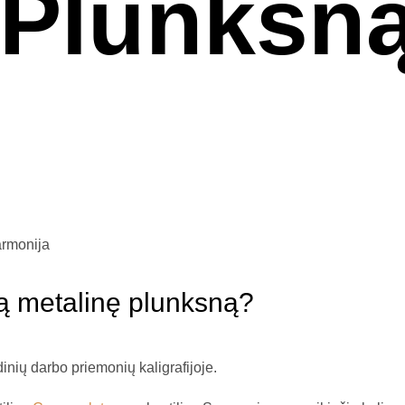
 Plunksn
lią metalinę plunksną?
inių darbo priemonių kaligrafijoje.