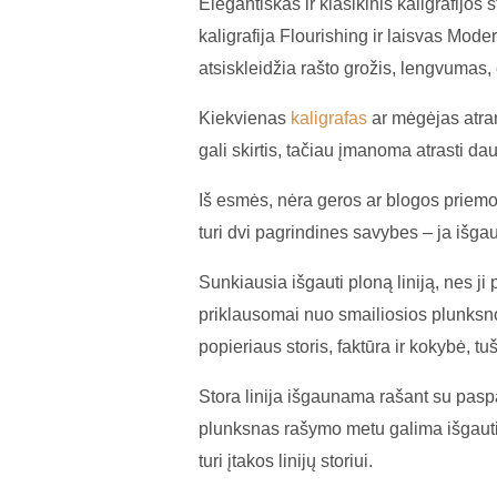
Elegantiškas ir klasikinis kaligrafijos s
kaligrafija Flourishing ir laisvas Moder
atsiskleidžia rašto grožis, lengvumas, 
Kiekvienas
kaligrafas
ar mėgėjas atra
gali skirtis, tačiau įmanoma atrasti d
Iš esmės, nėra geros ar blogos priemon
turi dvi pagrindines savybes – ja išgau
Sunkiausia išgauti ploną liniją, nes j
priklausomai nuo smailiosios plunksnos g
popieriaus storis, faktūra ir kokybė, tu
Stora linija išgaunama rašant su pasp
plunksnas rašymo metu galima išgauti s
turi įtakos linijų storiui.