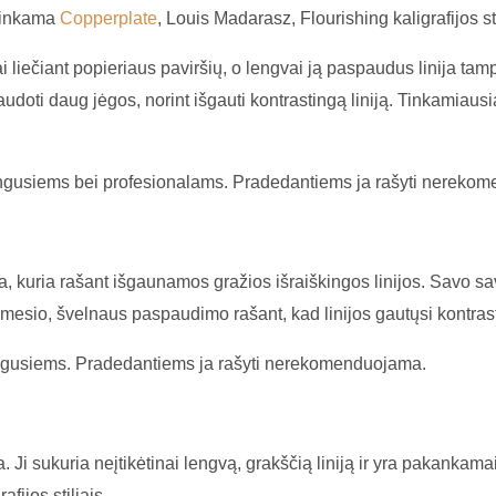
 tinkama
Copperplate
, Louis Madarasz, Flourishing kaligrafijos st
i liečiant popieriaus paviršių, o lengvai ją paspaudus linija tamp
udoti daug jėgos, norint išgauti kontrastingą liniją. Tinkamiausi
ažengusiems bei profesionalams. Pradedantiems ja rašyti nereko
a, kuria rašant išgaunamos gražios išraiškingos linijos. Savo sa
ėmesio, švelnaus paspaudimo rašant, kad linijos gautųsi kontras
engusiems. Pradedantiems ja rašyti nerekomenduojama. ⠀
Ji sukuria neįtikėtinai lengvą, grakščią liniją ir yra pakankamai
fijos stiliais.