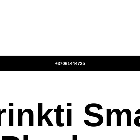
Paslaugos
Tinklaraštis
Parduotuvė
+37061444725
rinkti Sma