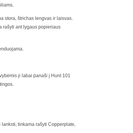
iliams.
a stora, štrichas lengvas ir laisvas.
a rašyti ant lygaus popieriaus
menduojama.
vybėmis ji labai panaši į Hunt 101
tingos.
 lanksti, tinkama rašyti Copperplate,