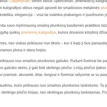
tilius
Copperplate
, verslo stilius Spencerian, amerikiečių kaligr
n kaligrafijos stilius negali apsieiti be smailiosios metalinės
plun
estetika, elegancija – visa tai suteikia prabangos ir puošnumo įs
nda savo mylimiausią smailią plunksną kasdienės praktikos būdu
augybę puikių
priemonių kaligrafijai
, kurios dovanos kūrybinį dži
ės, nes viskas priklauso nuo tikslo – kur ir kaip ji bus panaudoj
namos plona ir stora linijos.
i priklauso nuo smailios plunksnos galiuko. Rašant švelniai be p
aliuko storio, ji gali būti skirtingo pločio. Linijų pločiui įtakos 
šo įvairovė, akvarelė, lėtai, lengvai ir švelniai rašysime ar su pa
audimu, kuris priklauso nuo smailios plunksnos lankstumo. Ta pa
kirtingo pločio linijas, nes skirtingas plunksnų lankstumas. Pop