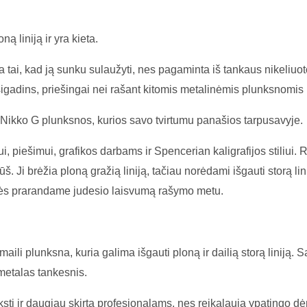
ą liniją ir yra kieta.
 tai, kad ją sunku sulaužyti, nes pagaminta iš tankaus nikeliuoto
igadins, priešingai nei rašant kitomis metalinėmis plunksnomis (H
 Nikko G plunksnos, kurios savo tvirtumu panašios tarpusavyje.
i, piešimui, grafikos darbams ir Spencerian kaligrafijos stiliui. 
š. Ji brėžia ploną gražią liniją, tačiau norėdami išgauti storą lin
bės prarandame judesio laisvumą rašymo metu.
maili plunksna, kuria galima išgauti ploną ir dailią storą liniją.
 metalas tankesnis.
nksti ir daugiau skirta profesionalams, nes reikalauja ypatingo 