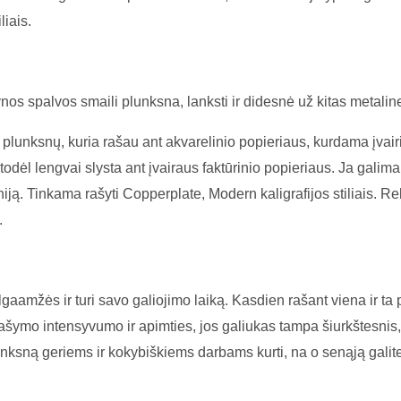
liais.
ynos spalvos smaili plunksna, lanksti ir didesnė už kitas metali
plunksnų, kuria rašau ant akvarelinio popieriaus, kurdama įvairi
 todėl lengvai slysta ant įvairaus faktūrinio popieriaus. Ja galim
niją. Tinkama rašyti Copperplate, Modern kaligrafijos stiliais.
.
lgaamžės ir turi savo galiojimo laiką. Kasdien rašant viena ir t
šymo intensyvumo ir apimties, jos galiukas tampa šiurkštesnis, 
lunksną geriems ir kokybiškiems darbams kurti, na o senąją galit