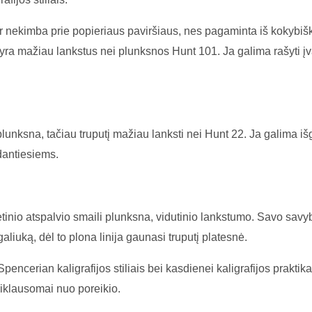
ir nekimba prie popieriaus paviršiaus, nes pagaminta iš kokybiš
ra mažiau lankstus nei plunksnos Hunt 101. Ja galima rašyti įvair
lunksna, tačiau truputį mažiau lanksti nei Hunt 22. Ja galima išga
dantiesiems.
letinio atspalvio smaili plunksna, vidutinio lankstumo. Savo savy
galiuką, dėl to plona linija gaunasi truputį platesnė.
Spencerian kaligrafijos stiliais bei kasdienei kaligrafijos prakt
iklausomai nuo poreikio.