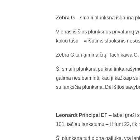
Zebra G
– smaili plunksna išgauna plon
Vienas iš šios plunksnos privalumų yra
kokiu tušu – viršutinis sluoksnis nesus
Zebra G turi giminaičių: Tachikawa G,
Ši smaili plunksna puikiai tinka rašymu
galima nesibaiminti, kad ji kažkaip sulū
su lanksčia plunksna. Dėl šitos savy
Leonardt Principal EF
– labai graži s
101, tačiau lankstumu – į Hunt 22, tik
Ši plunksna turi ploną galiuką, yra la