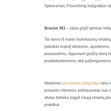
Spencerian, Flourishing kaligrafijos sti
Brause 361 –
labai graži tamsiai mėl
Tai viena iš mano mylimiausių smailių 
galiukas truputį storesnis, apvalesnis,
paspaudimu, išgaunant gražią storą li
pradedantiesiems, tiek pažengusiems
Metalinės
plunksnos kaligrafijai
nėra i
pusantro mėnesio, priklausomai nuo ra
atveju belieka įsigyti naują smailią p
praktikai.