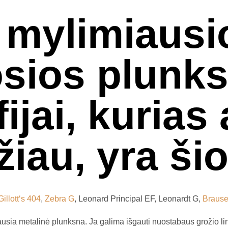
 mylimiausi
osios plunk
fijai, kurias
iau, yra šio
Gillott‘s 404
,
Zebra G
, Leonard Principal EF, Leonardt G,
Brause
ausia metalinė plunksna. Ja galima išgauti nuostabaus grožio lini