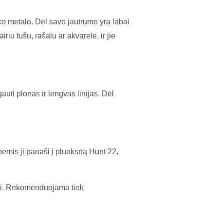
ko metalo. Dėl savo jautrumo yra labai
iu tušu, rašalu ar akvarele, ir jie
uti plonas ir lengvas linijas. Dėl
bėmis ji panaši į plunksną Hunt 22,
ikai. Rekomenduojama tiek