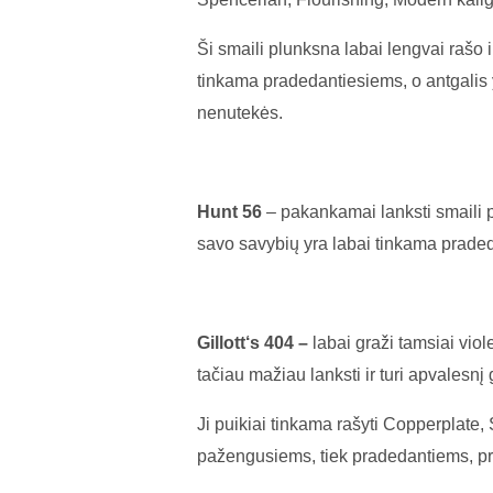
Ši smaili plunksna labai lengvai rašo 
tinkama pradedantiesiems, o antgalis y
nenutekės.
Hunt 56
– pakankamai lanksti smaili p
savo savybių yra labai tinkama prade
Gillott‘s 404 –
labai graži tamsiai vio
tačiau mažiau lanksti ir turi apvalesnį 
Ji puikiai tinkama rašyti Copperplate, 
pažengusiems, tiek pradedantiems, pr