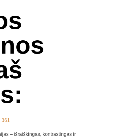
os
snos
 aš
s:
 361
jas – išraiškingas, kontrastingas ir