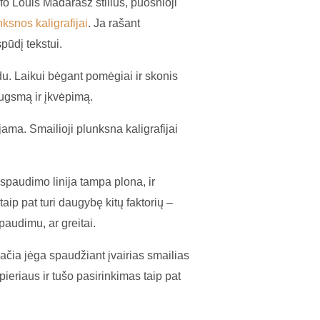
afo Louis Madarasz stilius, puošnioji
ksnos kaligrafijai
. Ja rašant
pūdį tekstui.
. Laikui bėgant pomėgiai ir skonis
augsmą ir įkvėpimą.
ama. Smailioji plunksna kaligrafijai
aspaudimo linija tampa plona, ir
taip pat turi daugybę kitų faktorių –
spaudimu, ar greitai.
čia jėga spaudžiant įvairias smailias
ieriaus ir tušo pasirinkimas taip pat