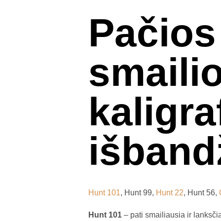
Pačios
smaili
kaligra
išbandž
Hunt 101
, Hunt 99,
Hunt 22
, Hunt 56,
Hunt 101
– pati smailiausia ir lanksči