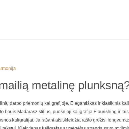
 smailią metalinę plunksną
nių darbo priemonių kaligrafijoje. Elegantiškas ir klasikinis kali
o Louis Madarasz stilius, puošnioji kaligrafija Flourishing ir lai
snos kaligrafijai. Ja rašant atsiskleidžia rašto grožis, lengvumas,
 tekstui. Kiekvienas kaligrafas ar mėgėjas atranda savo mylim