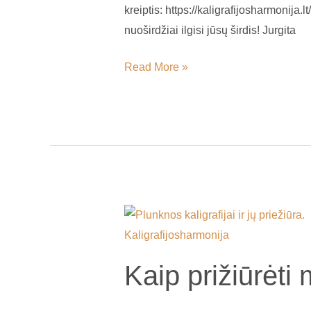
kreiptis: https://kaligrafijosharmonija
nuoširdžiai ilgisi jūsų širdis! Jurgita
Read More »
Kaip
prižiūrėti
metalinę
Kaip prižiūrėti 
plunksną
kaligrafijai?