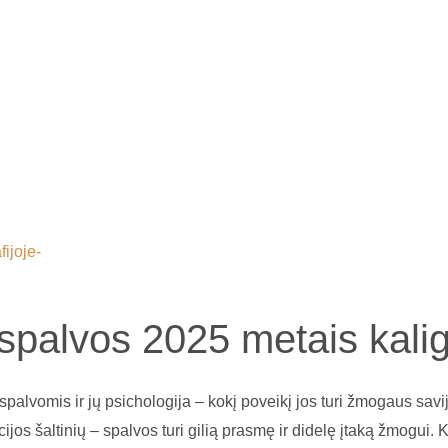
ijos mokymai ir įvairios kaligrafijos meno dovanos – Jums, Jūsų š
spalvos 2025 metais kalig
alvomis ir jų psichologija – kokį poveikį jos turi žmogaus savij
ijos šaltinių – spalvos turi gilią prasmę ir didelę įtaką žmogu