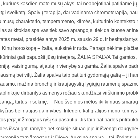
, kuriuos kasdien mato mūsų akys, tai neabejotinai patiriame jų
 netgi sveikatą. Spalvų terapija, dar vadinama chromoterapija, 
uo mūsų charakterio, temperamento, kilmės, kultūrinio konteksto
as ar kitokias spalvas tiek savo aprangoje, tiek daiktuose ar int
ės metai, prasidėsiantys 2025 m. sausio 29 d. ir besitęsiantys 
Kinų horoskopą – žalia, auksinė ir ruda. Panagrinėkime plačiau 
kūriniai gali papuošti jūsų interjerą. ŽALIA SPALVA Tai gamtos,
iją, vaisingumą, atjautą ir vienybę su gamta. Žalia spalva pade
ausmą bei viltį. Žalia spalva taip pat turi gydomąją galią – ji h
kausmo, mažina bronchų ir kraujagyslių lygiųjų raumenų spazmus
e aplinkoje dirbantys asmenys rečiau skundžiasi virškinimo pro
bangą, turtus ir sėkmę. ⠀ Nuo švelnios mėtos iki kilnaus smarag
okyčius bei naujas galimybes. Interjere kaligrafijos meno kūriny
s jėgą ir žmogaus ryšį su pasauliu. Jis taip pat padės pritraukt
adės išsaugoti ramybę bet kokioje situacijoje ir išvengti dau
 harmoniją tarp žmogaus ir Dievo. Auksinė spalva – tai išmintis 