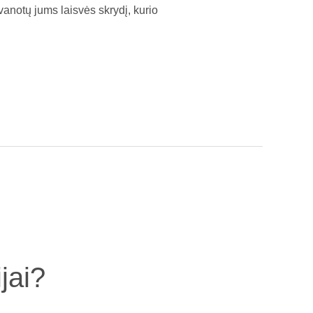
ovanotų jums laisvės skrydį, kurio
jai?