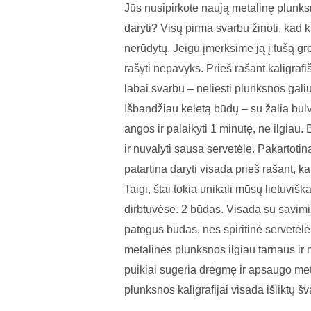
Jūs nusipirkote naują metalinę plunksną, 
daryti? Visų pirma svarbu žinoti, kad
nerūdytų. Jeigu įmerksime ją į tušą gre
rašyti nepavyks. Prieš rašant kaligrafi
labai svarbu – neliesti plunksnos galiuko
Išbandžiau keletą būdų – su žalia bulve
angos ir palaikyti 1 minutę, ne ilgiau.
ir nuvalyti sausa servetėle. Pakartotin
patartina daryti visada prieš rašant, k
Taigi, štai tokia unikali mūsų lietuvi
dirbtuvėse. 2 būdas. Visada su savimi t
patogus būdas, nes spiritinė servetėlė
metalinės plunksnos ilgiau tarnaus ir n
puikiai sugeria drėgmę ir apsaugo meta
plunksnos kaligrafijai visada išliktų šv