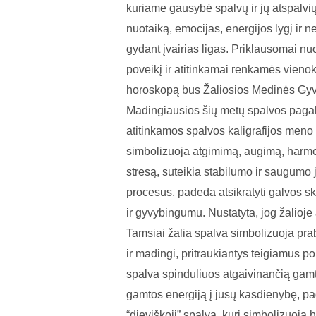
kuriame gausybė spalvų ir jų atspalvių
nuotaiką, emocijas, energijos lygį ir
gydant įvairias ligas. Priklausomai n
poveikį ir atitinkamai renkamės vienoki
horoskopą bus Žaliosios Medinės Gyvat
Madingiausios šių metų spalvos pagal 
atitinkamos spalvos kaligrafijos meno 
simbolizuoja atgimimą, augimą, harmon
stresą, suteikia stabilumo ir saugumo j
procesus, padeda atsikratyti galvos s
ir gyvybingumu. Nustatyta, jog žalioj
Tamsiai žalia spalva simbolizuoja pra
ir madingi, pritraukiantys teigiamus p
spalva spinduliuos atgaivinančią gamto
gamtos energiją į jūsų kasdienybę, p
“dieviškoji” spalva, kuri simbolizuoja