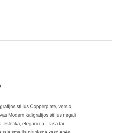
?
grafijos stilius Copperplate, verslo
svas Modern kaligrafijos stilius negali
 estetika, elegancija – visa tai
iausią smailią plunksną kasdienės