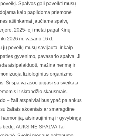
 poveikį. Spalvos gali paveikti mūsų
naudojama kaip papildoma priemonė
 mes atitinkamai jaučiame spalvų
erjere. 2025-ieji metai pagal Kinų
iki 2026 m. vasario 16 d.
jų poveikį mūsų savijautai ir kaip
 paties gyvenimo, pavasario spalva. Ji
da atsipalaiduoti, mažina nerimą ir
armonizuoja fiziologinius organizmo
. Ši spalva asocijuojasi su sveikata
blemomis ir skrandžio skausmais.⠀
do – žali atspalviai bus ypač palankūs
s su žaliais akcentais ar smaragdine
i harmoniją, atsinaujinimą ir gyvybingą
gybės bėdų. AUKSINĖ SPALVA Tai
ir kokybė. Švelni medaus geltonumo,