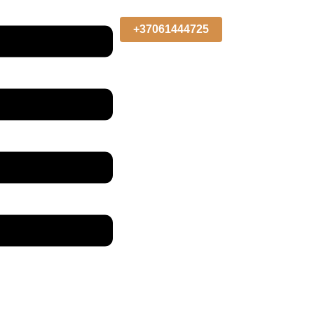
0
+37061444725
I
Ė