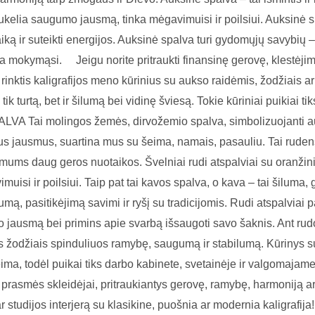
 sukelia saugumo jausmą, tinka mėgavimuisi ir poilsiui. Auksinė
iką ir suteikti energijos. Auksinė spalva turi gydomųjų savybių 
na mokymąsi. ⠀ Jeigu norite pritraukti finansinę gerovę, klestėji
rinktis kaligrafijos meno kūrinius su aukso raidėmis, žodžiais a
k turtą, bet ir šilumą bei vidinę šviesą. Tokie kūriniai puikiai t
A Tai molingos žemės, dirvožemio spalva, simbolizuojanti aug
us jausmus, suartina mus su šeima, namais, pasauliu. Tai rude
ja mums daug geros nuotaikos. Švelniai rudi atspalviai su oranžini
isi ir poilsiui. Taip pat tai kavos spalva, o kava – tai šiluma
ą, pasitikėjimą savimi ir ryšį su tradicijomis. Rudi atspalviai pad
mo jausmą bei primins apie svarbą išsaugoti savo šaknis. Ant ru
s žodžiais spinduliuos ramybę, saugumą ir stabilumą. Kūrinys su
ima, todėl puikai tiks darbo kabinete, svetainėje ir valgomajame
s prasmės skleidėjai, pritraukiantys gerovę, ramybę, harmoniją 
 studijos interjerą su klasikine, puošnia ar modernia kaligrafi