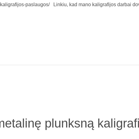
.lt/kaligrafijos-paslaugos/ Linkiu, kad mano kaligrafijos darbai d
metalinę plunksną kaligrafi