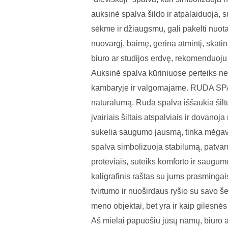
auksinė spalva šildo ir atpalaiduoja,
sėkme ir džiaugsmu, gali pakelti nuota
nuovargį, baimę, gerina atmintį, skati
biuro ar studijos erdvę, rekomenduoju 
Auksinė spalva kūriniuose perteiks ne ti
kambaryje ir valgomajame. RUDA SPALV
natūralumą. Ruda spalva iššaukia šilt
įvairiais šiltais atspalviais ir dovano
sukelia saugumo jausmą, tinka mėgavimu
spalva simbolizuoja stabilumą, patvarum
protėviais, suteiks komforto ir saugu
kaligrafinis raštas su jums prasmingai
tvirtumo ir nuoširdaus ryšio su savo še
meno objektai, bet yra ir kaip gilesnė
Aš mielai papuošiu jūsų namų, biuro ar