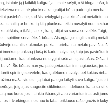
įstatote ją į laikiklį kaligrafijai, imate rašyti, o ši blogai rašo, 
 kiekviena metalinė plunksna kaligrafijai būna padengta mechani
itai pastebėsime, kad šis netolygiai pasiskirstė ant metalinio pavi
škai smailią ar bet kurią kitą plunksną reikia nuvalyti nuo mechan
 pirštais, o įkišti į laikiklį kaligrafijai su sausa servetėle. Taigi
 ir spiritine servetėle. 1 būdas. Atsargiai įsmeigti smailią meta
 Bulvėje esantis krakmolas puikiai nuriebalina metalo paviršių. I
ai įmerkus plunksną į tušą iš karto matysime, kaip jos paviršius t
ai jaučiame, kad plunksna netolygiai rašo ar liejasi tušas. O švari
ška bulvė! Šis būdas man yra pats geriausias ir smagiausias, juo 
urėti spiritinę servetėlę, kad galėtume nuvalyti bet kokius rieba
 užima mažai vietos ir ją labai patogu laikyti savo kaligrafijos 
erūdys, jeigu jas saugosite stikliniuose indeliuose kartu su silik
lą nuo korozijos. Linkiu išbandyti abu variantus ir atrasti jum
arios ir tvarkingos, nes nuo to labai priklauso rašto grožis ir kok