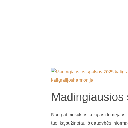
Kaligrafijos priemonės, kaligraf
Madingiausios
spalvos
2025
Madingiausios 
metais
kaligrafijos
mene!
Nuo pat mokyklos laikų aš domėjausi sp
tuo, ką sužinojau iš daugybės informac