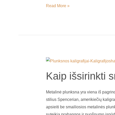
Read More »
Kaip
išsirinkti
Kaip išsirinkti
smailią
metalinę
plunksną?
Metalinė plunksna yra viena iš pagrindi
stilius Spencerian, amerikiečių kaligraf
apsieiti be smailiosios metalinės plunk
suteikia prabangos ir puošnumo įspūdį