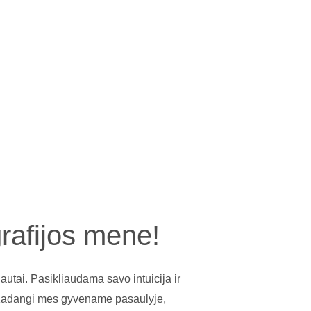
ventei, namų ar biuro interjerui!
rafijos mene!
autai. Pasikliaudama savo intuicija ir
i. Kadangi mes gyvename pasaulyje,