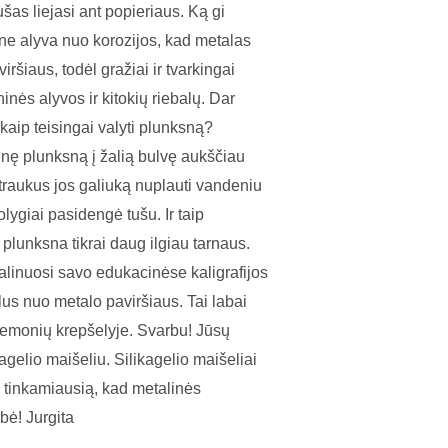
tušas liejasi ant popieriaus. Ką gi
ne alyva nuo korozijos, kad metalas
ršiaus, todėl gražiai ir tvarkingai
inės alyvos ir kitokių riebalų. Dar
, kaip teisingai valyti plunksną?
linę plunksną į žalią bulvę aukščiau
štraukus jos galiuką nuplauti vandeniu
olygiai pasidengė tušu. Ir taip
 plunksna tikrai daug ilgiau tarnaus.
dalinuosi savo edukacinėse kaligrafijos
lus nuo metalo paviršiaus. Tai labai
priemonių krepšelyje. Svarbu! Jūsų
agelio maišeliu. Silikagelio maišeliai
s tinkamiausią, kad metalinės
ybė! Jurgita