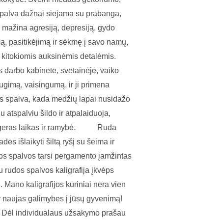
 spalva dažnai siejama su prabanga,
– mažina agresiją, depresiją, gydo
mą, pasitikėjimą ir sėkmę į savo namų,
r kitokiomis auksinėmis detalėmis.
iks darbo kabinete, svetainėje, vaiko
imą, vaisingumą, ir ji primena
ns spalva, kada medžių lapai nusidažo
u atspalviu šildo ir atpalaiduoja,
, geras laikas ir ramybė. ⠀⠀⠀ Ruda
ės išlaikyti šiltą ryšį su šeima ir
dos spalvos tarsi pergamento įamžintas
 rudos spalvos kaligrafija įkvėps
. Mano kaligrafijos kūriniai nėra vien
ar naujas galimybes į jūsų gyvenimą!
ja! Dėl individualaus užsakymo prašau